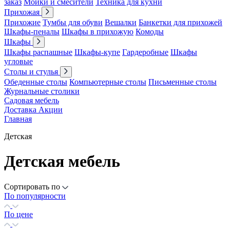
заказ
Мойки и смесители
Техника для кухни
Прихожая
Прихожие
Тумбы для обуви
Вешалки
Банкетки для прихожей
Шкафы-пеналы
Шкафы в прихожую
Комоды
Шкафы
Шкафы распашные
Шкафы-купе
Гардеробные
Шкафы
угловые
Столы и стулья
Обеденные столы
Компьютерные столы
Письменные столы
Журнальные столики
Садовая мебель
Доставка
Акции
Главная
Детская
Детская мебель
Сортировать по
По популярности
По цене