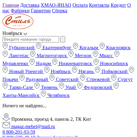
Главная
Доставка
ХМАО-ЯНАО
Оплата
Контакты
Кредит
О
нас
Фабрики
Гарантии
Сборка
Ноябрьск
Губкинский
Екатеринбург
Когалым
Красноярск
Лангепас
Магнитогорск
Мегион
Миасс
Муравленко
Надым
Нижневартовск
Новосибирск
Новый Уренгой
Ноябрьск
Нягань
Пойковский
Покачи
Радужный
Советский
Стрежевой
Сургут
Тарко-Сале
Тюмень
Урай
Федоровский
Ханты-Мансийск
Челябинск
Ничего не найдено...
Промзона, проезд 4, панель 2, ТК Кит
magaz-mebel@mail.ru
8 800-201-93-59