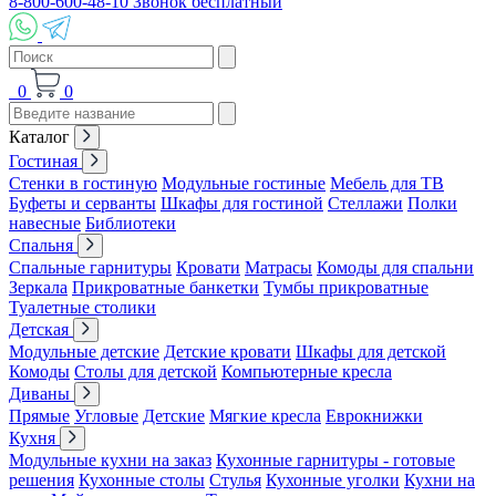
8-800-600-48-10 Звонок бесплатный
0
0
Каталог
Гостиная
Стенки в гостиную
Модульные гостиные
Мебель для ТВ
Буфеты и серванты
Шкафы для гостиной
Стеллажи
Полки
навесные
Библиотеки
Спальня
Спальные гарнитуры
Кровати
Матрасы
Комоды для спальни
Зеркала
Прикроватные банкетки
Тумбы прикроватные
Туалетные столики
Детская
Модульные детские
Детские кровати
Шкафы для детской
Комоды
Столы для детской
Компьютерные кресла
Диваны
Прямые
Угловые
Детские
Мягкие кресла
Еврокнижки
Кухня
Модульные кухни на заказ
Кухонные гарнитуры - готовые
решения
Кухонные столы
Стулья
Кухонные уголки
Кухни на