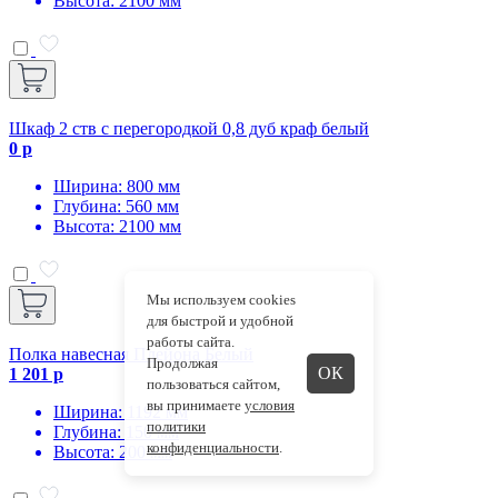
Высота: 2100 мм
Шкаф 2 ств с перегородкой 0,8 дуб краф белый
0 р
Ширина: 800 мм
Глубина: 560 мм
Высота: 2100 мм
Мы используем cookies
для быстрой и удобной
работы сайта.
Полка навесная Плейона Белый
Продолжая
ОК
1 201 р
пользоваться сайтом,
вы принимаете
условия
Ширина: 1192 мм
политики
Глубина: 150 мм
конфиденциальности
.
Высота: 200 мм