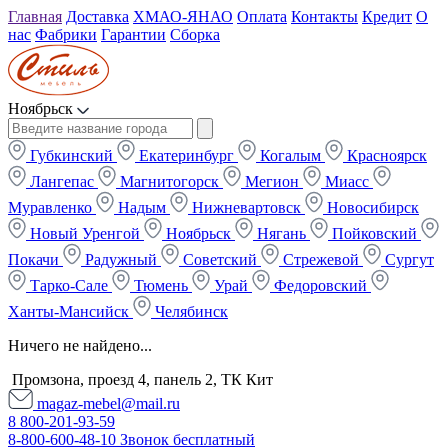
Главная
Доставка
ХМАО-ЯНАО
Оплата
Контакты
Кредит
О
нас
Фабрики
Гарантии
Сборка
Ноябрьск
Губкинский
Екатеринбург
Когалым
Красноярск
Лангепас
Магнитогорск
Мегион
Миасс
Муравленко
Надым
Нижневартовск
Новосибирск
Новый Уренгой
Ноябрьск
Нягань
Пойковский
Покачи
Радужный
Советский
Стрежевой
Сургут
Тарко-Сале
Тюмень
Урай
Федоровский
Ханты-Мансийск
Челябинск
Ничего не найдено...
Промзона, проезд 4, панель 2, ТК Кит
magaz-mebel@mail.ru
8 800-201-93-59
8-800-600-48-10 Звонок бесплатный