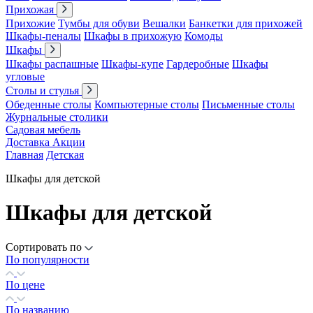
Прихожая
Прихожие
Тумбы для обуви
Вешалки
Банкетки для прихожей
Шкафы-пеналы
Шкафы в прихожую
Комоды
Шкафы
Шкафы распашные
Шкафы-купе
Гардеробные
Шкафы
угловые
Столы и стулья
Обеденные столы
Компьютерные столы
Письменные столы
Журнальные столики
Садовая мебель
Доставка
Акции
Главная
Детская
Шкафы для детской
Шкафы для детской
Сортировать по
По популярности
По цене
По названию