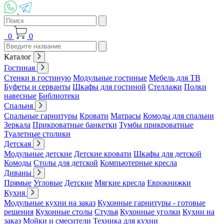
0
0
Каталог
Гостиная
Стенки в гостиную
Модульные гостиные
Мебель для ТВ
Буфеты и серванты
Шкафы для гостиной
Стеллажи
Полки
навесные
Библиотеки
Спальня
Спальные гарнитуры
Кровати
Матрасы
Комоды для спальни
Зеркала
Прикроватные банкетки
Тумбы прикроватные
Туалетные столики
Детская
Модульные детские
Детские кровати
Шкафы для детской
Комоды
Столы для детской
Компьютерные кресла
Диваны
Прямые
Угловые
Детские
Мягкие кресла
Еврокнижки
Кухня
Модульные кухни на заказ
Кухонные гарнитуры - готовые
решения
Кухонные столы
Стулья
Кухонные уголки
Кухни на
заказ
Мойки и смесители
Техника для кухни