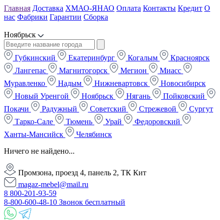
Главная
Доставка
ХМАО-ЯНАО
Оплата
Контакты
Кредит
О
нас
Фабрики
Гарантии
Сборка
Ноябрьск
Губкинский
Екатеринбург
Когалым
Красноярск
Лангепас
Магнитогорск
Мегион
Миасс
Муравленко
Надым
Нижневартовск
Новосибирск
Новый Уренгой
Ноябрьск
Нягань
Пойковский
Покачи
Радужный
Советский
Стрежевой
Сургут
Тарко-Сале
Тюмень
Урай
Федоровский
Ханты-Мансийск
Челябинск
Ничего не найдено...
Промзона, проезд 4, панель 2, ТК Кит
magaz-mebel@mail.ru
8 800-201-93-59
8-800-600-48-10 Звонок бесплатный