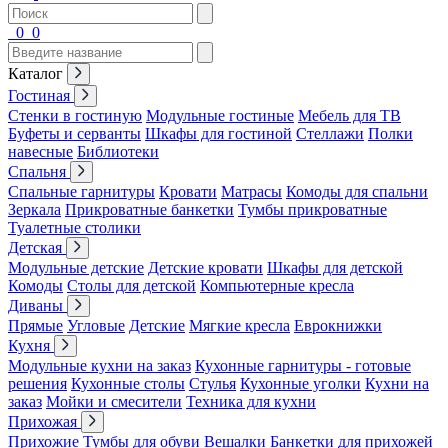
0
0
Каталог
Гостиная
Стенки в гостиную
Модульные гостиные
Мебель для ТВ
Буфеты и серванты
Шкафы для гостиной
Стеллажи
Полки
навесные
Библиотеки
Спальня
Спальные гарнитуры
Кровати
Матрасы
Комоды для спальни
Зеркала
Прикроватные банкетки
Тумбы прикроватные
Туалетные столики
Детская
Модульные детские
Детские кровати
Шкафы для детской
Комоды
Столы для детской
Компьютерные кресла
Диваны
Прямые
Угловые
Детские
Мягкие кресла
Еврокнижки
Кухня
Модульные кухни на заказ
Кухонные гарнитуры - готовые
решения
Кухонные столы
Стулья
Кухонные уголки
Кухни на
заказ
Мойки и смесители
Техника для кухни
Прихожая
Прихожие
Тумбы для обуви
Вешалки
Банкетки для прихожей