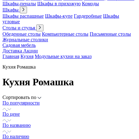
Шкафы-пеналы
Шкафы в прихожую
Комоды
Шкафы
Шкафы распашные
Шкафы-купе
Гардеробные
Шкафы
угловые
Столы и стулья
Обеденные столы
Компьютерные столы
Письменные столы
Журнальные столики
Садовая мебель
Доставка
Акции
Главная
Кухня
Модульные кухни на заказ
Кухня Ромашка
Кухня Ромашка
Сортировать по
По популярности
По цене
По названию
По наличию