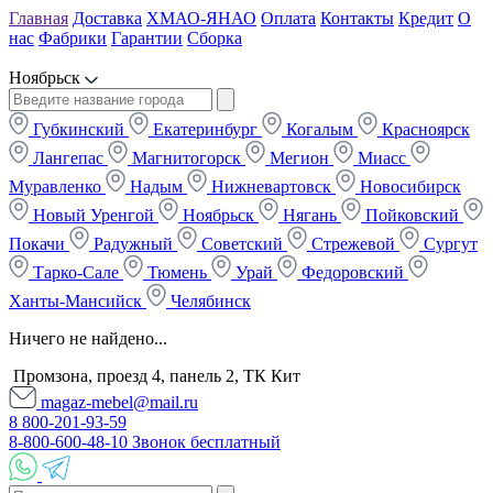
Главная
Доставка
ХМАО-ЯНАО
Оплата
Контакты
Кредит
О
нас
Фабрики
Гарантии
Сборка
Ноябрьск
Губкинский
Екатеринбург
Когалым
Красноярск
Лангепас
Магнитогорск
Мегион
Миасс
Муравленко
Надым
Нижневартовск
Новосибирск
Новый Уренгой
Ноябрьск
Нягань
Пойковский
Покачи
Радужный
Советский
Стрежевой
Сургут
Тарко-Сале
Тюмень
Урай
Федоровский
Ханты-Мансийск
Челябинск
Ничего не найдено...
Промзона, проезд 4, панель 2, ТК Кит
magaz-mebel@mail.ru
8 800-201-93-59
8-800-600-48-10 Звонок бесплатный