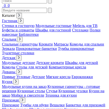
0
0
Каталог
Гостиная
Стенки в гостиную
Модульные гостиные
Мебель для ТВ
Буфеты и серванты
Шкафы для гостиной
Стеллажи
Полки
навесные
Библиотеки
Спальня
Спальные гарнитуры
Кровати
Матрасы
Комоды для спальни
Зеркала
Прикроватные банкетки
Тумбы прикроватные
Туалетные столики
Детская
Модульные детские
Детские кровати
Шкафы для детской
Комоды
Столы для детской
Компьютерные кресла
Диваны
Прямые
Угловые
Детские
Мягкие кресла
Еврокнижки
Кухня
Модульные кухни на заказ
Кухонные гарнитуры - готовые
решения
Кухонные столы
Стулья
Кухонные уголки
Кухни на
заказ
Мойки и смесители
Техника для кухни
Прихожая
Прихожие
Тумбы для обуви
Вешалки
Банкетки для прихожей