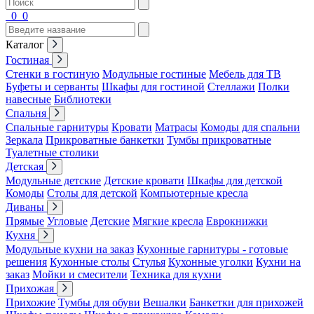
0
0
Каталог
Гостиная
Стенки в гостиную
Модульные гостиные
Мебель для ТВ
Буфеты и серванты
Шкафы для гостиной
Стеллажи
Полки
навесные
Библиотеки
Спальня
Спальные гарнитуры
Кровати
Матрасы
Комоды для спальни
Зеркала
Прикроватные банкетки
Тумбы прикроватные
Туалетные столики
Детская
Модульные детские
Детские кровати
Шкафы для детской
Комоды
Столы для детской
Компьютерные кресла
Диваны
Прямые
Угловые
Детские
Мягкие кресла
Еврокнижки
Кухня
Модульные кухни на заказ
Кухонные гарнитуры - готовые
решения
Кухонные столы
Стулья
Кухонные уголки
Кухни на
заказ
Мойки и смесители
Техника для кухни
Прихожая
Прихожие
Тумбы для обуви
Вешалки
Банкетки для прихожей