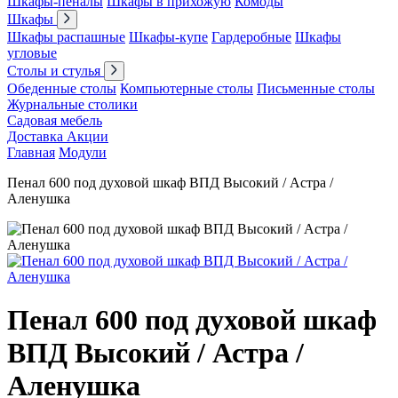
Шкафы-пеналы
Шкафы в прихожую
Комоды
Шкафы
Шкафы распашные
Шкафы-купе
Гардеробные
Шкафы
угловые
Столы и стулья
Обеденные столы
Компьютерные столы
Письменные столы
Журнальные столики
Садовая мебель
Доставка
Акции
Главная
Модули
Пенал 600 под духовой шкаф ВПД Высокий / Астра /
Аленушка
Пенал 600 под духовой шкаф
ВПД Высокий / Астра /
Аленушка