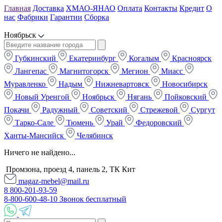
Главная
Доставка
ХМАО-ЯНАО
Оплата
Контакты
Кредит
О
нас
Фабрики
Гарантии
Сборка
Ноябрьск
Губкинский
Екатеринбург
Когалым
Красноярск
Лангепас
Магнитогорск
Мегион
Миасс
Муравленко
Надым
Нижневартовск
Новосибирск
Новый Уренгой
Ноябрьск
Нягань
Пойковский
Покачи
Радужный
Советский
Стрежевой
Сургут
Тарко-Сале
Тюмень
Урай
Федоровский
Ханты-Мансийск
Челябинск
Ничего не найдено...
Промзона, проезд 4, панель 2, ТК Кит
magaz-mebel@mail.ru
8 800-201-93-59
8-800-600-48-10 Звонок бесплатный