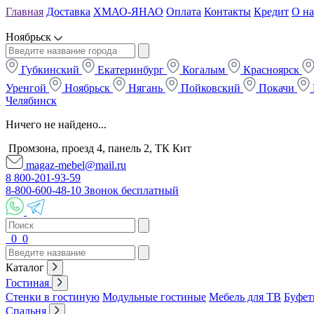
Главная
Доставка
ХМАО-ЯНАО
Оплата
Контакты
Кредит
О на
Ноябрьск
Губкинский
Екатеринбург
Когалым
Красноярск
Уренгой
Ноябрьск
Нягань
Пойковский
Покачи
Челябинск
Ничего не найдено...
Промзона, проезд 4, панель 2, ТК Кит
magaz-mebel@mail.ru
8 800-201-93-59
8-800-600-48-10 Звонок бесплатный
0
0
Каталог
Гостиная
Стенки в гостиную
Модульные гостиные
Мебель для ТВ
Буфет
Спальня