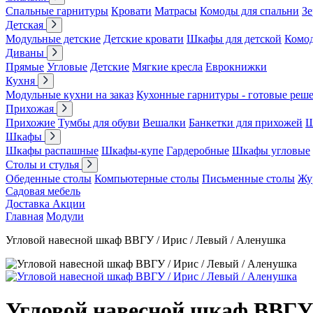
Спальные гарнитуры
Кровати
Матрасы
Комоды для спальни
Зе
Детская
Модульные детские
Детские кровати
Шкафы для детской
Комо
Диваны
Прямые
Угловые
Детские
Мягкие кресла
Еврокнижки
Кухня
Модульные кухни на заказ
Кухонные гарнитуры - готовые реш
Прихожая
Прихожие
Тумбы для обуви
Вешалки
Банкетки для прихожей
Ш
Шкафы
Шкафы распашные
Шкафы-купе
Гардеробные
Шкафы угловые
Столы и стулья
Обеденные столы
Компьютерные столы
Письменные столы
Жу
Садовая мебель
Доставка
Акции
Главная
Модули
Угловой навесной шкаф ВВГУ / Ирис / Левый / Аленушка
Угловой навесной шкаф ВВГУ 