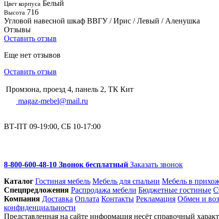
Белый
Цвет корпуса
716
Высота
Угловой навесной шкаф ВВГУ / Ирис / Левый / Аленушка
Отзывы
Оставить отзыв
Еще нет отзывов
Оставить отзыв
Промзона, проезд 4, панель 2, ТК Кит
magaz-mebel@mail.ru
ВТ-ПТ 09-19:00, СБ 10-17:00
8-800-600-48-10 Звонок бесплатный
Заказать звонок
Каталог
Гостиная мебель
Мебель для спальни
Мебель в прихо
Спец­предложения
Распродажа мебели
Бюджетные гостиные
С
Компания
Доставка
Оплата
Контакты
Рекламация
Обмен и воз
конфиденциальности
Представленная на сайте информация несёт справочный характе