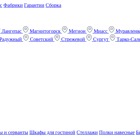
с
Фабрики
Гарантии
Сборка
Лангепас
Магнитогорск
Мегион
Миасс
Муравлен
Радужный
Советский
Стрежевой
Сургут
Тарко-Сал
ы и серванты
Шкафы для гостиной
Стеллажи
Полки навесные
Б