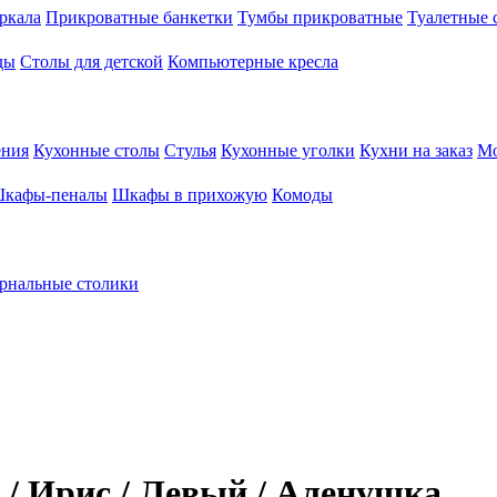
ркала
Прикроватные банкетки
Тумбы прикроватные
Туалетные 
ды
Столы для детской
Компьютерные кресла
ения
Кухонные столы
Стулья
Кухонные уголки
Кухни на заказ
Мо
кафы-пеналы
Шкафы в прихожую
Комоды
рнальные столики
/ Ирис / Левый / Аленушка